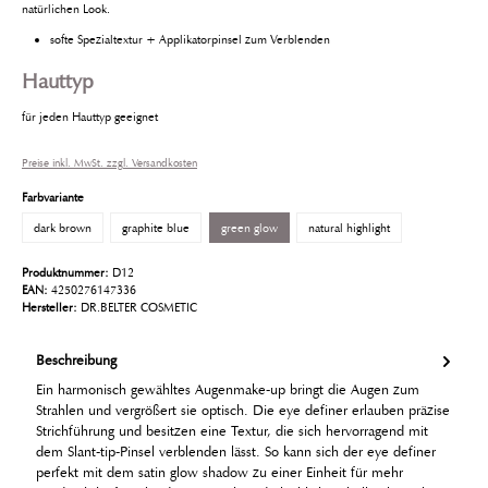
natürlichen Look.
softe Spezialtextur + Applikatorpinsel zum Verblenden
Hauttyp
für jeden Hauttyp geeignet
Preise inkl. MwSt. zzgl. Versandkosten
Farbvariante
dark brown
graphite blue
green glow
natural highlight
Produktnummer:
D12
EAN:
4250276147336
Hersteller:
DR.BELTER COSMETIC
Beschreibung
Ein harmonisch gewähltes Augenmake-up bringt die Augen zum
Strahlen und vergrößert sie optisch. Die eye definer erlauben präzise
Strichführung und besitzen eine Textur, die sich hervorragend mit
dem Slant-tip-Pinsel verblenden lässt. So kann sich der eye definer
perfekt mit dem satin glow shadow zu einer Einheit für mehr