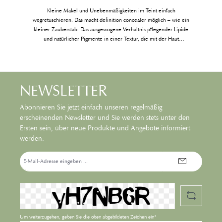
r
Kleine Makel und Unebenmäßigkeiten im Teint einfach
wegretuschieren. Das macht definition concealer möglich – wie ein
kleiner Zauberstab. Das ausgewogene Verhältnis pflegender Lipide
und natürlicher Pigmente in einer Textur, die mit der Haut
verschmilzt.Achtung Pigmentwanderung: durch die Rezeptur auf Basis
von Naturölen und Pigmenten, sowie durch den Verzicht auf
Silikonöle kann es zu Pigmentanlagerungen an der Containerwand
kommen. Soviel Toleranz fordert uns die Natur ab.
NEWSLETTER
Abonnieren Sie jetzt einfach unseren regelmäßig
erscheinenden Newsletter und Sie werden stets unter den
Ersten sein, über neue Produkte und Angebote informiert
werden.
E-
Mail-
Adresse*
Um weiterzugehen, geben Sie die oben abgebildeten Zeichen ein*