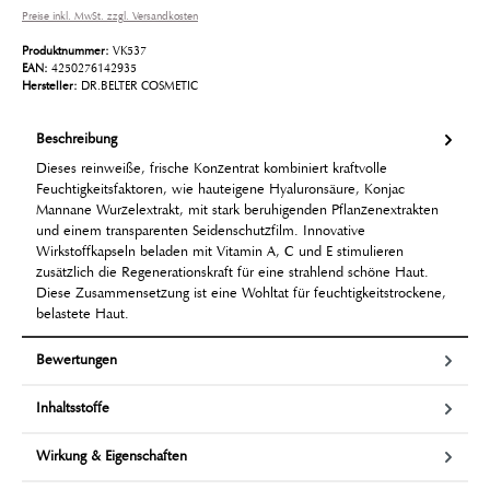
Preise inkl. MwSt. zzgl. Versandkosten
Produktnummer:
VK537
EAN:
4250276142935
Hersteller:
DR.BELTER COSMETIC
Beschreibung
Dieses reinweiße, frische Konzentrat kombiniert kraft­volle
Feuchtigkeitsfaktoren, wie hauteigene Hyaluronsäure, Konjac
Mannane Wurzelextrakt, mit stark beruhigenden Pflanzenextrakten
und einem transpa­renten Seidenschutzfilm. Innovative
Wirkstoffkapseln beladen mit Vitamin A, C und E stimulieren
zusätzlich die Regenerationskraft für eine strahlend schöne Haut.
Diese Zusammensetzung ist eine Wohltat für feuchtigkeitstrockene,
be­lastete Haut.
Bewertungen
Inhaltsstoffe
Wirkung & Eigenschaften