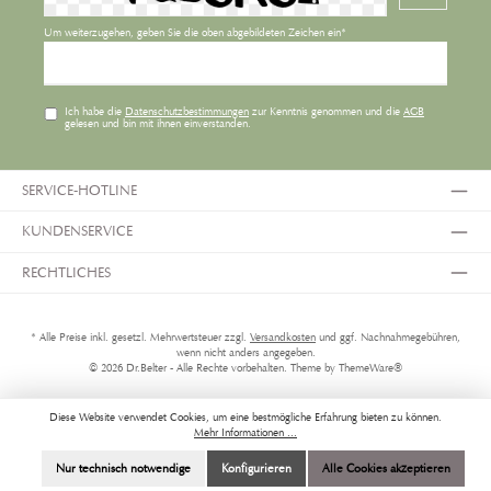
Um weiterzugehen, geben Sie die oben abgebildeten Zeichen ein*
Ich habe die
Datenschutzbestimmungen
zur Kenntnis genommen und die
AGB
gelesen und bin mit ihnen einverstanden.
SERVICE-HOTLINE
KUNDENSERVICE
RECHTLICHES
* Alle Preise inkl. gesetzl. Mehrwertsteuer zzgl.
Versandkosten
und ggf. Nachnahmegebühren,
wenn nicht anders angegeben.
© 2026 Dr.Belter - Alle Rechte vorbehalten. Theme by
ThemeWare®
Diese Website verwendet Cookies, um eine bestmögliche Erfahrung bieten zu können.
Mehr Informationen ...
Nur technisch notwendige
Konfigurieren
Alle Cookies akzeptieren