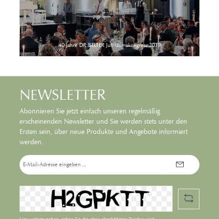
40 Jahre DR.BELTER Jubiläumskongress 2019
NEWSLETTER
Abonnieren Sie jetzt einfach unseren regelmäßig
erscheinenden Newsletter und Sie werden stets unter den
Ersten sein, über neue Produkte und Angebote informiert
werden.
E-
Mail-
Adresse*