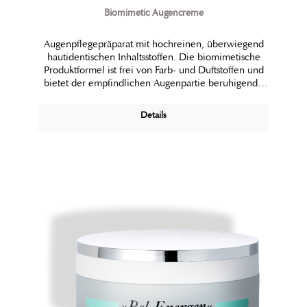
Biomimetic Augencreme
Augenpflegepräparat mit hochreinen, überwiegend
hautidentischen Inhaltsstoffen. Die biomimetische
Produktformel ist frei von Farb- und Duftstoffen und
bietet der empfindlichen Augenpartie beruhigende
Wirkstoffe, sowie glättende und schützende
Eigenschaften. Reine Feuchtigkeit und pflanzliche
Details
Biolipide regenerieren die Lipidbarriere der Haut
und beugen Linien und Falten vor. Ein Peptidkomplex
mindert Augenschatten und festigt das Gewebe. Die
Augenumgebung sieht schon nach kurzer Pflegezeit
gefestigt und erholt aus.