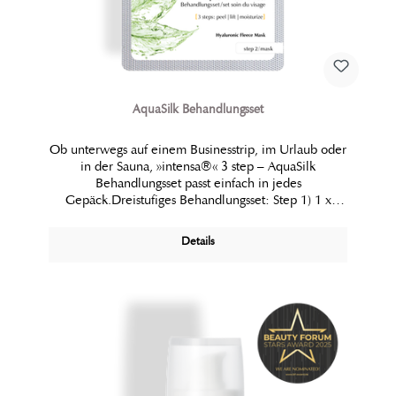
AquaSilk Behandlungsset
Ob unterwegs auf einem Businesstrip, im Urlaub oder
in der Sauna, »intensa®« 3 step – AquaSilk
Behandlungsset passt einfach in jedes
Gepäck.Dreistufiges Behandlungsset: Step 1) 1 x
Peeling Handschuh getränkt in AHA-Lösung Step 2) 1
x Cellulose Vliesmaske getränkt in Wirkstofflösung
Details
Step 3) 1 x 1,2 ml AquaSilk Serum