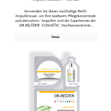
Verwenden Sie dieses nachhaltige Refill-
Ampullencase, um Ihre kostbaren Pflegekonzentrate
aufzubewahren. Ampullen sind die Superheroes der
DR.BELTER® COSMETIC. Hochkonzentrierte,
individuelle Wirkstoffkombinationen im GreenTec
Concept® sorgen für Pflegeerfolge, die man sieht
Details
und fühlt. Ob therapeutisch, puristisch und ganz ohne
Duft oder im anti-aging Einsatz, in der Auswahl aus 16
unterschiedlichen Ampullen im »intensa®«
Ampullenprogramm findet jede seine Favourites.
Nach Kauf des nachhaltigen Refill-Ampullencases mit
7 Ampullen wird es beim nächsten Besuch im Institut
für Sie nach aktuellem Hautbedürfnis wieder
aufgefüllt. Hierzu gehören:1 x No. 2 Hy-O-Silk,1 x
No. 4 Algen-Extract,1 x No. 5 Sleeping Beauty,1 x No.
10 MaxiGlow,1 x No. 12 BioDynamic,1 x No. 13
Lifting-Essence,1 x Nr. 14 Physio-Energy,1 x
Ampullenöffner