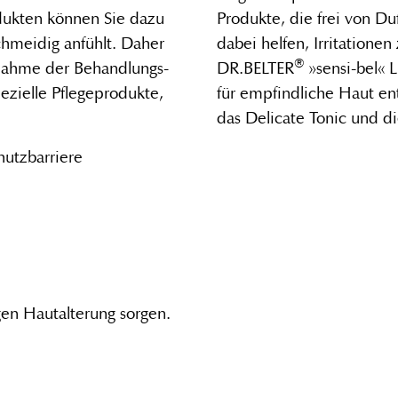
dukten können Sie dazu
Produkte, die frei von D
chmeidig anfühlt. Daher
dabei helfen, Irritatione
®
tnahme der Behandlungs-
DR.BELTER
»sensi-bel« L
zielle Pflegeprodukte,
für empfindliche Haut en
das Delicate Tonic und d
utzbarriere
gen Hautalterung sorgen.