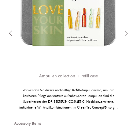
Ampullen collection + refill case
Verwenden Sie dieses nachhaltige Refill-Ampullencase, um Ihre
kostbaren Pflegekonzentrate aufzubewahren. Ampullen sind die
.
Superheroes der DR.BELTER® COSMETIC. Hochkonzentrierte,
individuelle Wirkstoffkombinationen im GreenTec Concept® sorgen
für Pflegeerfolge, die man sieht und fühlt. Ob therapeutisch, puristisch
und ganz ohne Duft oder im anti-aging Einsatz, in der Auswahl aus 16
Produktgalerie überspringen
Accessory Items
unterschiedlichen Ampullen im »intensa®« Ampullenprogramm findet
jede seine Favourites. Nach Kauf des nachhaltigen Refill-
Ampullencases mit 7 Ampullen wird es beim nächsten Besuch im