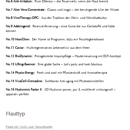
No.6 Anti-Irritation:
Pure Öltextur – die Feuerwehr, wenn die Haut brennt
No.7 Aloe Vera-Concentrate:
Classic und magic – die beruhigende Lilie der Wüste
No.8 VinoTherapy-OPC:
Aus der Tradition der Wein- und Weinblattkultur
No.9 Adstringend:
Porenverfeinerung – eine Kunst die nur Gerbstoffe und Kälte
können
No.10 MaxiGlow:
Der Name ist Programm, dazu ein Feuchtigkeitsboost
No.11 Caviar:
Multiregeneratives Lebenselixir aus dem Meer
No.12 BioDynamic:
Preisgekrönte Impulspflege – Hauterneuerung mit EGF-Konzept
No.13 Lifting-Essence:
Eine glatte Sache – Let’s party and look fabulous
No.14 Physio-Energy:
Fresh und cool mit Pflanzenkraft und Aromatherapie
No.15 VivaCell-Grenadine:
Sichtbares Anti-aging mit Phytostammzellen
No.16 Hyaluronic Factor 5:
5D Hyaluron power, pur & multilevel wirkungsvoll –
apparativ perfekt
Hauttyp
Preise inkl. MwSt. zzgl. Versandkosten