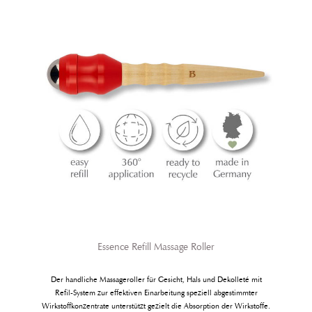
Institut für Sie nach aktuellem Hautbedürfnis wieder aufgefüllt. Hierzu
gehören:1 x No. 2 Hy-O-Silk,1 x No. 4 Algen-Extract,1 x No. 5
Sleeping Beauty,1 x No. 10 MaxiGlow,1 x No. 12 BioDynamic,1 x No.
13 Lifting-Essence,1 x Nr. 14 Physio-Energy,1 x Ampullenöffner
Essence Refill Massage Roller
Der handliche Massageroller für Gesicht, Hals und Dekolleté mit
Refil-System zur effektiven Einarbeitung speziell abgestimmter
Wirkstoffkonzentrate unterstützt gezielt die Absorption der Wirkstoffe.