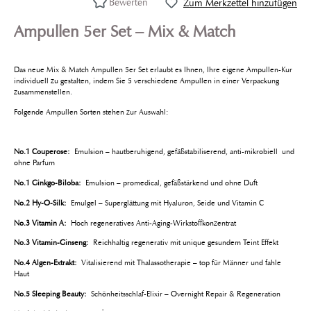
Bewerten
Zum Merkzettel hinzufügen
Ampullen 5er Set – Mix & Match
Das neue Mix & Match Ampullen 5er Set erlaubt es Ihnen, Ihre eigene Ampullen-Kur
individuell zu gestalten, indem Sie 5 verschiedene Ampullen in einer Verpackung
zusammenstellen.
Folgende Ampullen Sorten stehen zur Auswahl:
No.1 Couperose:
Emulsion – hautberuhigend, gefäßstabiliserend, anti-mikrobiell und
ohne Parfum
No.1 Ginkgo-Biloba:
Emulsion – promedical, gefäßstärkend und ohne Duft
No.2 Hy-O-Silk:
Emulgel – Superglättung mit Hyaluron, Seide und Vitamin C
No.3 Vitamin A:
Hoch regeneratives Anti-Aging-Wirkstoffkonzentrat
No.3 Vitamin-Ginseng:
Reichhaltig regenerativ mit unique gesundem Teint Effekt
No.4 Algen-Extrakt:
Vitalisierend mit Thalassotherapie – top für Männer und fahle
Haut
No.5 Sleeping Beauty:
Schönheitsschlaf-Elixir – Overnight Repair & Regeneration