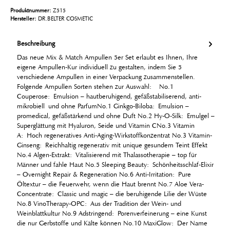
Produktnummer:
Z515
Hersteller:
DR.BELTER COSMETIC
Beschreibung
Das neue Mix & Match Ampullen 5er Set erlaubt es Ihnen, Ihre
eigene Ampullen-Kur individuell zu gestalten, indem Sie 5
verschiedene Ampullen in einer Verpackung zusammenstellen.
Folgende Ampullen Sorten stehen zur Auswahl: No.1
Couperose: Emulsion – hautberuhigend, gefäßstabiliserend, anti-
mikrobiell und ohne ParfumNo.1 Ginkgo-Biloba: Emulsion –
promedical, gefäßstärkend und ohne Duft No.2 Hy-O-Silk: Emulgel –
Superglättung mit Hyaluron, Seide und Vitamin CNo.3 Vitamin
A: Hoch regeneratives Anti-Aging-Wirkstoffkonzentrat No.3 Vitamin-
Ginseng: Reichhaltig regenerativ mit unique gesundem Teint Effekt
No.4 Algen-Extrakt: Vitalisierend mit Thalassotherapie – top für
Männer und fahle Haut No.5 Sleeping Beauty: Schönheitsschlaf-Elixir
– Overnight Repair & Regeneration No.6 Anti-Irritation: Pure
Öltextur – die Feuerwehr, wenn die Haut brennt No.7 Aloe Vera-
Concentrate: Classic und magic – die beruhigende Lilie der Wüste
No.8 VinoTherapy-OPC: Aus der Tradition der Wein- und
Weinblattkultur No.9 Adstringend: Porenverfeinerung – eine Kunst
die nur Gerbstoffe und Kälte können No.10 MaxiGlow: Der Name