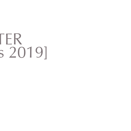
TER
s 2019]