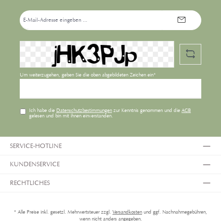
E-
Mail-
Adresse*
Um weiterzugehen, geben Sie die oben abgebildeten Zeichen ein*
Ich habe die
Datenschutzbestimmungen
zur Kenntnis genommen und die
AGB
gelesen und bin mit ihnen einverstanden.
SERVICE-HOTLINE
KUNDENSERVICE
RECHTLICHES
* Alle Preise inkl. gesetzl. Mehrwertsteuer zzgl.
Versandkosten
und ggf. Nachnahmegebühren,
wenn nicht anders angegeben.