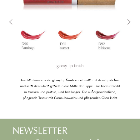
glossy lip finish
Das dazu kombinierte glossy lip finish verschmilzt mit dem lip definer
und setzt den Glanz gezielt in die Mitte der Lippe. Die Kontur bleibt
so trocken und präzise, und hält länger. Die außergewöhnliche,
pflegende Textur mit Carnaubawachs und pflegenden Ölen klebt
4
nicht, hält lange und schenkt eine angenehme Geschmeidigkeit. 3
Farben kombiniert mit unterschiedlichen lip definern bilden viele
variationsreiche Farbnuancen. Check it out.
NEWSLETTER