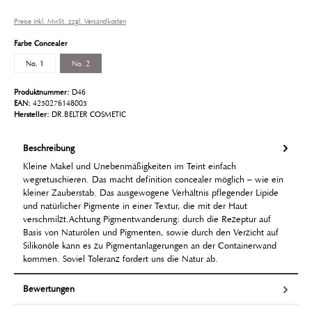
Preise inkl. MwSt. zzgl. Versandkosten
Farbe Concealer
No. 1
No. 2
Produktnummer:
D46
EAN:
4250276148005
Hersteller:
DR.BELTER COSMETIC
Beschreibung
Kleine Makel und Unebenmäßigkeiten im Teint einfach
wegretuschieren. Das macht definition concealer möglich – wie ein
kleiner Zauberstab. Das ausgewogene Verhältnis pflegender Lipide
und natürlicher Pigmente in einer Textur, die mit der Haut
verschmilzt.Achtung Pigmentwanderung: durch die Rezeptur auf
Basis von Naturölen und Pigmenten, sowie durch den Verzicht auf
Silikonöle kann es zu Pigmentanlagerungen an der Containerwand
kommen. Soviel Toleranz fordert uns die Natur ab.
Bewertungen