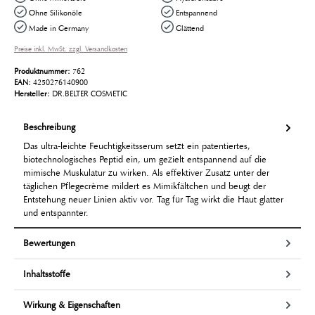
Ohne Silikonöle
Entspannend
Made in Germany
Glättend
Preise inkl. MwSt. zzgl. Versandkosten
Produktnummer:
762
EAN:
4250276140900
Hersteller:
DR.BELTER COSMETIC
Beschreibung
Das ultra-leichte Feuchtigkeitsserum setzt ein patentiertes,
biotechnologisches Peptid ein, um gezielt entspannend auf die
mimische Muskulatur zu wirken. Als effektiver Zusatz unter der
täglichen Pflegecrème mildert es Mimikfältchen und beugt der
Entstehung neuer Linien aktiv vor. Tag für Tag wirkt die Haut glatter
und entspannter.
Bewertungen
Inhaltsstoffe
Wirkung & Eigenschaften