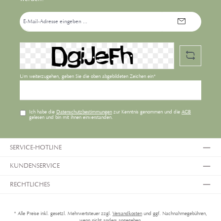
E-
Mail-
Adresse*
Um weiterzugehen, geben Sie die oben abgebildeten Zeichen ein*
Ich habe die
Datenschutzbestimmungen
zur Kenntnis genommen und die
AGB
gelesen und bin mit ihnen einverstanden.
SERVICE-HOTLINE
KUNDENSERVICE
RECHTLICHES
* Alle Preise inkl. gesetzl. Mehrwertsteuer zzgl.
Versandkosten
und ggf. Nachnahmegebühren,
wenn nicht anders angegeben.