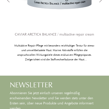
CAVIAR ARCTICA BALANCE / multiactive repair cream
Multiaktive Repair-Pflege mit besonders reichhaltiger Textur für stress-
und umweltbelastete Haut. Marine Aktivstoffe erfüllen die
d
anspruchsvollen Wirkungsziele dieses exklusiven Pflegepräparats.
Zielgerichtet wird die Stoffwechselbalance der Haut
wiederhergestellt, die Neubildung von jungen Strukturzellen aktiviert
.
und die Haut maximal vor Zellstress und Hyperpigmentierungen
geschützt.
NEWSLETTER
Abonnieren Sie jetzt einfach unseren regelmäßig
erscheinenden Newsletter und Sie werden stets unter den
Ersten sein, über neue Produkte und Angebote informiert
werden.