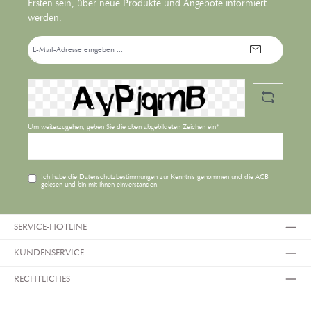
Ersten sein, über neue Produkte und Angebote informiert
werden.
E-
Mail-
Adresse*
Um weiterzugehen, geben Sie die oben abgebildeten Zeichen ein*
Ich habe die
Datenschutzbestimmungen
zur Kenntnis genommen und die
AGB
gelesen und bin mit ihnen einverstanden.
SERVICE-HOTLINE
KUNDENSERVICE
RECHTLICHES