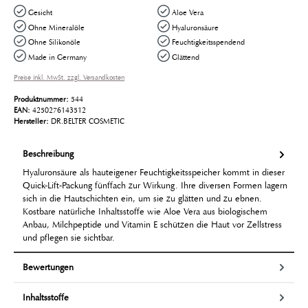
Gesicht
Aloe Vera
Ohne Mineralöle
Hyaluronsäure
Ohne Silikonöle
Feuchtigkeitsspendend
Made in Germany
Glättend
Preise inkl. MwSt. zzgl. Versandkosten
Produktnummer:
544
EAN:
4250276143512
Hersteller:
DR.BELTER COSMETIC
Beschreibung
Hyaluronsäure als hauteigener Feuchtigkeitsspeicher kommt in dieser
Quick-Lift-Packung fünffach zur Wirkung. Ihre diversen Formen lagern
sich in die Hautschichten ein, um sie zu glätten und zu ebnen.
Kostbare natürliche Inhaltsstoffe wie Aloe Vera aus biologischem
Anbau, Milchpeptide und Vitamin E schützen die Haut vor Zellstress
und pflegen sie sichtbar.
Bewertungen
Inhaltsstoffe