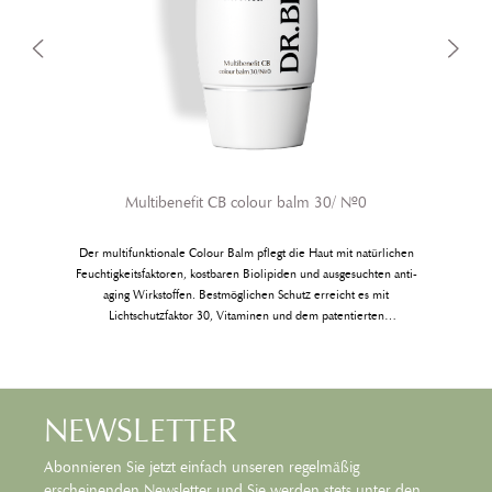
Multibenefit CB colour balm 30/ Nº0
Der multifunktionale Colour Balm pflegt die Haut mit natürlichen
Feuchtigkeitsfaktoren, kostbaren Biolipiden und ausgesuchten anti-
aging Wirkstoffen. Bestmöglichen Schutz erreicht es mit
Lichtschutzfaktor 30, Vitaminen und dem patentierten
Zellschutzwirkstoff Ectoin®. Das Präparat passt sich dem Hautton
intelligent an und verleiht der Haut sofort mehr Ebenmäßigkeit und
eine zarte, natürliche Tönung. Das Ergebnis: Ein gepflegter,
perfektionierter Teint in nur einem Pflegeschritt.
NEWSLETTER
Abonnieren Sie jetzt einfach unseren regelmäßig
erscheinenden Newsletter und Sie werden stets unter den