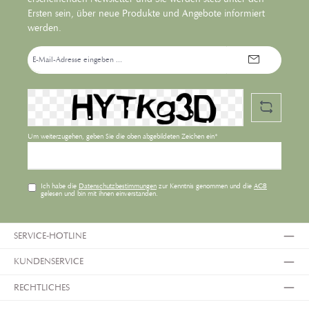
Ersten sein, über neue Produkte und Angebote informiert
werden.
E-
Mail-
Adresse*
Um weiterzugehen, geben Sie die oben abgebildeten Zeichen ein*
Ich habe die
Datenschutzbestimmungen
zur Kenntnis genommen und die
AGB
gelesen und bin mit ihnen einverstanden.
SERVICE-HOTLINE
KUNDENSERVICE
RECHTLICHES