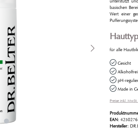
unterstützt un
basischen Ber
Wert einer ge
Pufferungssyst
Hautty
für alle Hautbi
Gesicht
Alkoholfrei
pH-regulie
Made in G
Preise inkl. MwSt.
Produktnumm
EAN:
4250276
Hersteller:
DR.