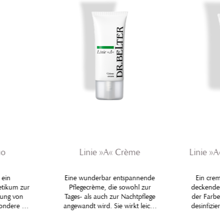
uo
Linie »A« Crème
Linie »
 ein
Eine wunderbar entspannende
Ein crem
etikum zur
Pflegecrème, die sowohl zur
deckendes
fung von
Tages- als auch zur Nachtpflege
der Farbe
ondere bei
angewandt wird. Sie wirkt leicht
desinfizi
Hautbild
adstringierend, beruhigt
den Norma