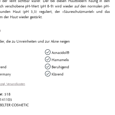
d der Teint sichtbar klarer. Der bei diesen Hautbildern häufig in den
eich verschobene pH-Wert (pH 8-9) wird wieder auf den normalen pH-
sunden Haut (pH 5,5) reguliert, der »Säureschutzmantel« und das
em der Haut wieder gestärkt.
p
lder, die zu Unreinheiten und zur Akne neigen
Acnacidol®
Hamamelis
rend
Beruhigend
ermany
Klärend
 zzgl. Versandkosten
er:
518
141105
BELTER COSMETIC