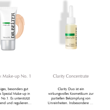
A« Make-up No. 1
Clarity Concentrate
iges, besonders gut
Clarity Duo ist ein
 Spezial Make-up in
wirkungsvolles Kosmetikum zur
 No.1. Es unterstützt
partiellen Bekämpfung von
erend und regulierend
Unreinheiten. Insbesondere bei
lisierungsprozess bei
sonst ungestörtem Hautbild