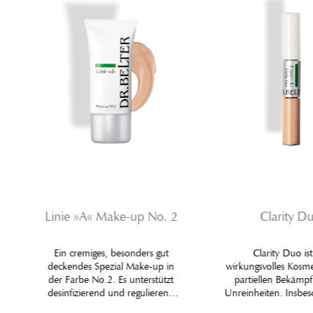
Linie »A« Make-up No. 2
Clarity D
Ein cremiges, besonders gut
Clarity Duo ist
deckendes Spezial Make-up in
wirkungsvolles Kosm
der Farbe No.2. Es unterstützt
partiellen Bekämp
desinfizierend und regulierend
Unreinheiten. Insbes
den Normalisierungsprozess bei
sonst ungestörtem 