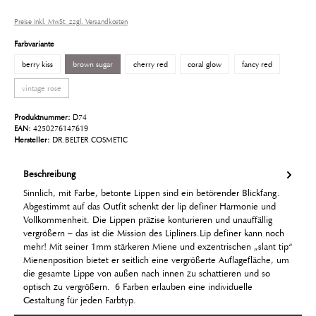
Preise inkl. MwSt. zzgl. Versandkosten
Farbvariante
berry kiss
brown sugar
cherry red
coral glow
fancy red
vintage rose
Produktnummer:
D74
EAN:
4250276147619
Hersteller:
DR.BELTER COSMETIC
Beschreibung
Sinnlich, mit Farbe, betonte Lippen sind ein betörender Blickfang.
Abgestimmt auf das Outfit schenkt der lip definer Harmonie und
Vollkommenheit. Die Lippen präzise konturieren und unauffällig
vergrößern – das ist die Mission des Lipliners.Lip definer kann noch
mehr! Mit seiner 1mm stärkeren Miene und exzentrischen „slant tip“
Mienenposition bietet er seitlich eine vergrößerte Auflagefläche, um
die gesamte Lippe von außen nach innen zu schattieren und so
optisch zu vergrößern. 6 Farben erlauben eine individuelle
Gestaltung für jeden Farbtyp.