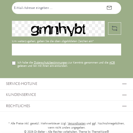
E-
Mail-
Adresse*
Um weiterzugehen, geben Sie die oben abgebildeten Zeichen ein*
Ich habe die
Datenschutzbestimmungen
zur Kenntnis genommen und die
AGB
gelesen und bin mit ihnen einverstanden.
SERVICE-HOTLINE
KUNDENSERVICE
RECHTLICHES
* Alle Preise inkl. gesetzl. Mehrwertsteuer zzgl.
Versandkosten
und ggf. Nachnahmegebühren,
wenn nicht anders angegeben.
© 2026 Dr.Belter - Alle Rechte vorbehalten. Theme by
ThemeWare®