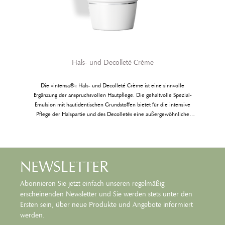
Hals- und Decolleté Crème
Die »intensa®« Hals- und Decolleté Crème ist eine sinnvolle
Ergänzung der anspruchsvollen Hautpflege. Die gehaltvolle Spezial-
.
Emulsion mit hautidentischen Grundstoffen bietet für die intensive
Pflege der Halspartie und des Decolletés eine außergewöhnliche
Textur und physiologisch wertvolle Wirkstoffe. Das Zusammenspiel
von Shea Butter, Coenzym A, Milchpeptiden, Carnitin und dem Extrakt
der Kudzuwurzel wird gezielt für die Belebung, Regenerierung und
Festigung des Hautgewebes eingesetzt.
NEWSLETTER
Abonnieren Sie jetzt einfach unseren regelmäßig
erscheinenden Newsletter und Sie werden stets unter den
Ersten sein, über neue Produkte und Angebote informiert
werden.