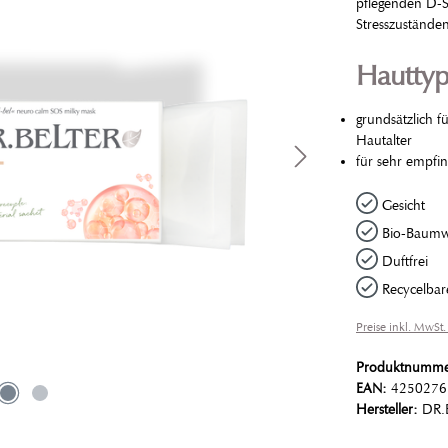
pflegenden D-S
Stresszustände
Hautty
grundsätzlich f
Hautalter
für sehr empfin
Gesicht
Bio-Baumw
Duftfrei
Recycelbar
Preise inkl. MwSt.
Produktnumm
EAN:
4250276
Hersteller:
DR.