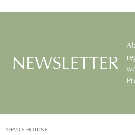
Heilpflanzenextrakte wie Bio-
Heilpflanzenextra
Nachtkerzenöl, Eichenrinde und
reguliert den pH-Wer
Sonnenhutwurzel die
und ist auch zur Anw
Widerstandskraft der Haut.
gereizter Haut mit 
Auch bei gereizter Haut mit
Ekzembildung und P
Neigung zu Ekzembildung und
geeignet. Frei von Alk
Psoriasis geeignet. Frei von Duft-
und Farbstoff
und Farbstoffen.
Ab
NEWSLETTER
re
we
Pr
SERVICE-HOTLINE