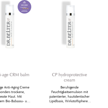
ti-age CRM balm
CP hydroprotective
cream
ige Anti-Aging Creme
Beruhigende
sonders trockene,
Feuchtigkeitsemulsion mit
resste Haut. Mit
patentierter, hautidentischer
em Bio-Babassu- und
Lipidbasis, Wirkstoffspheren
achtkerzenöl,
und Extrakten ausgesuchter