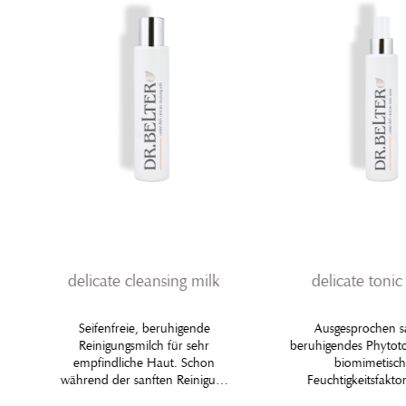
delicate cleansing milk
delicate tonic
Seifenfreie, beruhigende
Ausgesprochen sa
Reinigungsmilch für sehr
beruhigendes Phytot
empfindliche Haut. Schon
biomimetisc
während der sanften Reinigung
Feuchtigkeitsfakt
stärken kostbare
ausgesucht