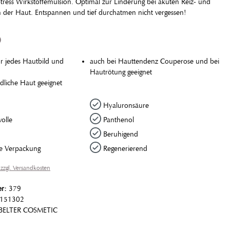
tress Wirkstoffemulsion. Optimal zur Linderung bei akuten Reiz- und
n der Haut. Entspannen und tief durchatmen nicht vergessen!
p
ür jedes Hautbild und
auch bei Hauttendenz Couperose und bei
Hautrötung geeignet
dliche Haut geeignet
Hyaluronsäure
olle
Panthenol
Beruhigend
e Verpackung
Regenerierend
 zzgl. Versandkosten
er:
379
151302
BELTER COSMETIC