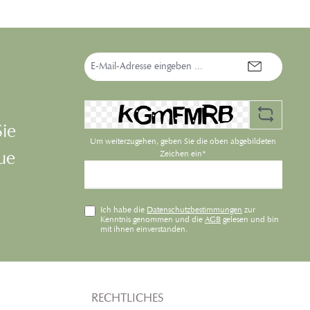
ramidkomplex,
Heilpflanzen wie Manukablatt,
luronsäure und
Boswellia und Goldrute.
enden Heilpflanzen,
Formuliert zur Anwendung bei
ie ein einzigartiges,
empfindlicher, gefäßlabiler und
hes Wirkungsspektrum.
E-
zu Rötung neigender Haut.
Mail-
 die Augenumgebung
Adresse*
e bei Neigung zu
ldung und Psoriasis
. Frei von Duft- und
Farbstoffen.
Sie
Um weiterzugehen, geben Sie die oben abgebildeten
eue
Zeichen ein*
Ich habe die
Datenschutzbestimmungen
zur
Kenntnis genommen und die
AGB
gelesen und bin
mit ihnen einverstanden.
RECHTLICHES