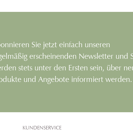
kten. Es
geschwächter Hautbarriere.
Ce
t der Haut
Intensive, barrierestärkende
Hya
endung bei
Eigenschaften schließen die
beruhig
Neigung zu
Hautfeuchtigkeit gezielt ein. Frei
bietet s
soriasis
von Duft- und Farbstoffen.
biologisc
ohol, Duft-
Auch für
en.
sowi
onnieren Sie jetzt einfach unseren
Ekzembi
geeignet
gelmäßig erscheinenden Newsletter und 
rden stets unter den Ersten sein, über n
odukte und Angebote informiert werden.
KUNDENSERVICE