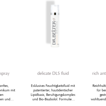
 spray
delicate DLS fluid
rich an
nftes,
Exklusives Feuchtigkeitsfluid mit
Reichhalt
onikum mit
patentierter, hautidentischer
für be
hen
Lipidbasis, Beruhigungskomplex
gest
oren und
und Bio-Bisabolol. Formuliert
wohltuend
en
für sehr empfindliche Haut mit
N