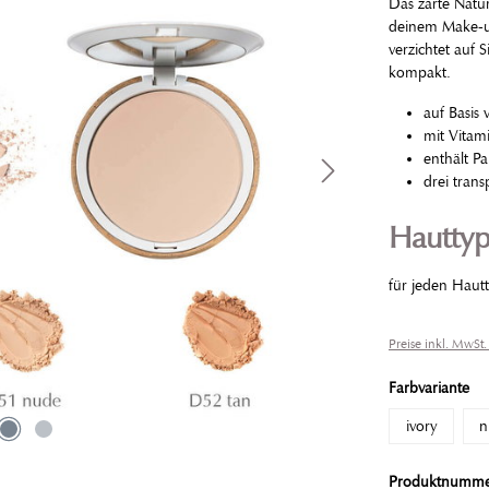
Das zarte Natur
deinem Make-up
verzichtet auf 
kompakt.
auf Basis
mit Vitam
enthält Pa
drei tran
Hautty
für jeden Hautt
Preise inkl. MwSt.
Farbvariante
ivory
n
Produktnumm