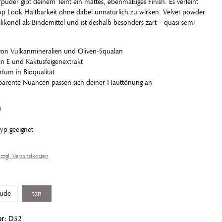
puder gibt deinem Teint ein mattes, ebenmäßiges Finish. Es verleiht
 Look Haltbarkeit ohne dabei unnatürlich zu wirken. Velvet powder
Silikonöl als Bindemittel und ist deshalb besonders zart – quasi semi
 von Vulkanmineralien und Oliven-Squalan
in E und Kaktusfeigenextrakt
rfum in Bioqualität
sparente Nuancen passen sich deiner Hauttönung an
p
yp geeignet
 zzgl. Versandkosten
ude
tan
er:
D52