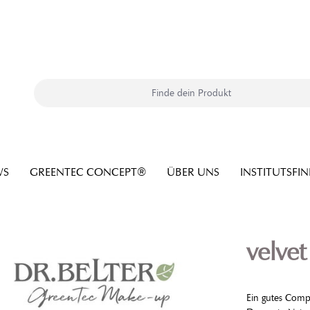
WS
GREENTEC CONCEPT®
ÜBER UNS
INSTITUTSFI
velve
Ein gutes Compa