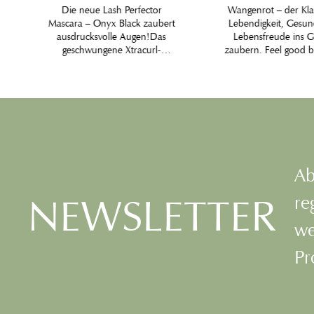
Die neue Lash Perfector
Wangenrot – der Kla
Mascara – Onyx Black zaubert
Lebendigkeit, Gesun
ausdrucksvolle Augen!Das
Lebensfreude ins G
geschwungene Xtracurl-
zaubern. Feel good bl
Bürstchen ermöglicht
natürliches mineral 
maximalen Wimpernkontakt
verzichtet auf Sili
und sorgt wie ein
Bindemittel und is
Wimpernkamm für einen
besonders zart. Zw
Fächereffekt, der die Augen
Nuancen schmeiche
optisch öffnet. Der 3D-
und konturieren jed
Texturingcomplex schenkt extra
harmonisch. Mit int
lange, dichte Wimpern mit
Pinsel, super für u
definiertem Volumen. Mit
enthält Parfum in Bi
Ab
pflegenden Inhaltsstoffen wie
NEWSLETTER
Hyaluronsäure und Reiswachs
re
seidige Textur. geschwungenes
Xtracurl-Bürstchen für
we
Fächereffekt seidige Textur
wiederholtes Auftragen ohne
Pr
Bröckeln mit pflegenden
Inhaltsstoffen wie
Hyaluronsäure und Reiswachs
frei von Parabenen Qualität &