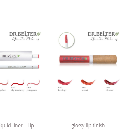
iquid liner – lip
glossy lip finish