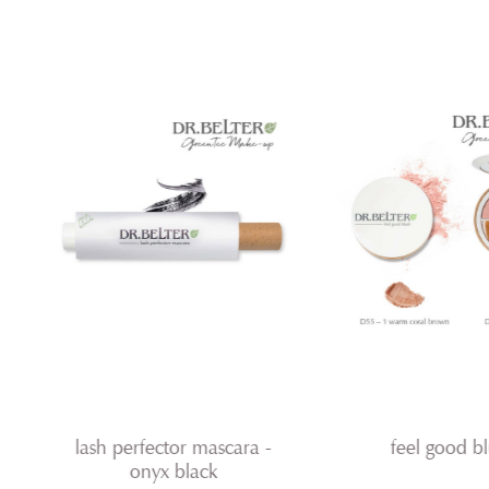
Produktgalerie überspringen
lash perfector mascara -
feel good b
onyx black