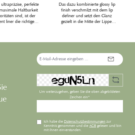
ultrapräzise, perfekte
Das dazu kombinierte glossy lip
 maximale Haltbarkeit
finish verschmilzt mit dem lip
oritäten sind, ist der
definer und setzt den Glanz
t liner die richtige
gezielt in die Mitte der Lippe.
r gemalte Mund hält
Die Kontur bleibt so trocken
anzen Tag oder eine
und präzise, und hält länger.
Nacht unverändert.
Die außergewöhnliche,
eise wird die Lippe
pflegende Textur mit
it dem lip definer
Carnaubawachs und pflegenden
 und mit dem glossy lip
E-
Ölen klebt nicht, hält lange und
Mail-
er glänzende Akzent
schenkt eine angenehme
Adresse*
 Farben kombiniert mit
Geschmeidigkeit. 3 Farben
edlichen lip definern
kombiniert mit
iele variationsreiche
unterschiedlichen lip definern
n.Achtung: Erfordert
bilden viele variationsreiche
Sie
 Übung – aber gut
Farbnuancen. Check it out.
Um weiterzugehen, geben Sie die oben abgebildeten
gen, ein optimaler,
eue
Zeichen ein*
nder Effekt. Check it
zeichne dir deine
Traumlippe.
Ich habe die
Datenschutzbestimmungen
zur
Kenntnis genommen und die
AGB
gelesen und bin
mit ihnen einverstanden.