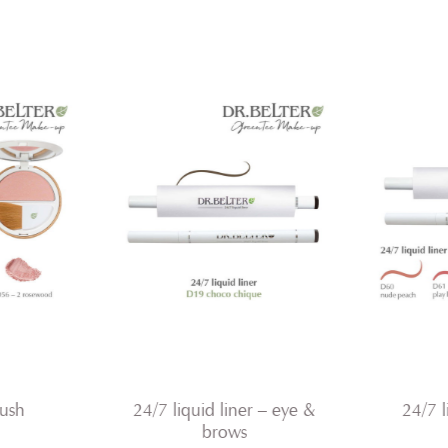
lush
24/7 liquid liner – eye &
24/7 l
brows