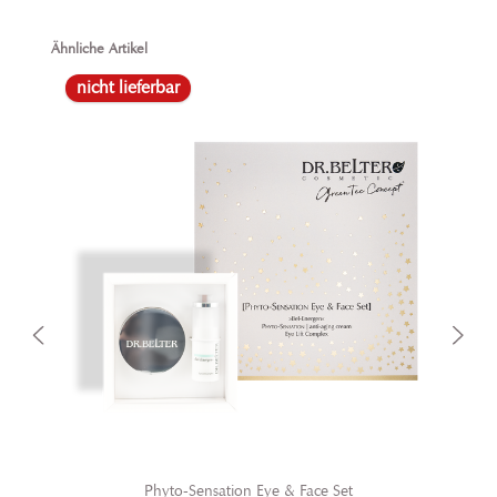
rein.
Produktgalerie überspringen
Ähnliche Artikel
nicht lieferbar
Phyto-Sensation Eye & Face Set