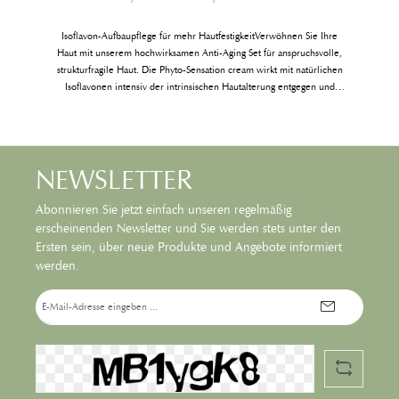
Isoflavon-Aufbaupflege für mehr HautfestigkeitVerwöhnen Sie Ihre
Haut mit unserem hochwirksamen Anti-Aging Set für anspruchsvolle,
strukturfragile Haut. Die Phyto-Sensation cream wirkt mit natürlichen
g
Isoflavonen intensiv der intrinsischen Hautalterung entgegen und
n
verbessert die Kollagenstruktur. Der Eye Lift Complex sorgt für eine
sichtbare Straffung der Augenumgebung. Genießen Sie glatte, vitale
und sichtbar gefestigte Haut!Beinhaltet:Phyto-Sensation anti-aging
cream, 50 ml Eye Lift Complex, 15 ml
NEWSLETTER
Abonnieren Sie jetzt einfach unseren regelmäßig
erscheinenden Newsletter und Sie werden stets unter den
Ersten sein, über neue Produkte und Angebote informiert
werden.
E-
Mail-
Adresse*