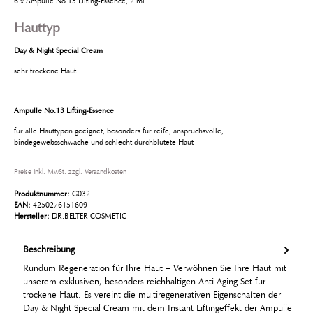
6 x Ampulle No.13 Lifting-Essence, 2 ml
Hauttyp
Day & Night Special Cream
sehr trockene Haut
Ampulle No.13 Lifting-Essence
für alle Hauttypen geeignet, besonders für reife, anspruchsvolle,
bindegewebsschwache und schlecht durchblutete Haut
Preise inkl. MwSt. zzgl. Versandkosten
Produktnummer:
G032
EAN:
4250276151609
Hersteller:
DR.BELTER COSMETIC
Beschreibung
Rundum Regeneration für Ihre Haut – Verwöhnen Sie Ihre Haut mit
unserem exklusiven, besonders reichhaltigen Anti-Aging Set für
trockene Haut. Es vereint die multiregenerativen Eigenschaften der
Day & Night Special Cream mit dem Instant Liftingeffekt der Ampulle