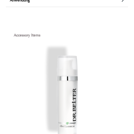
Anwendung
Produktgalerie überspringen
Accessory Items