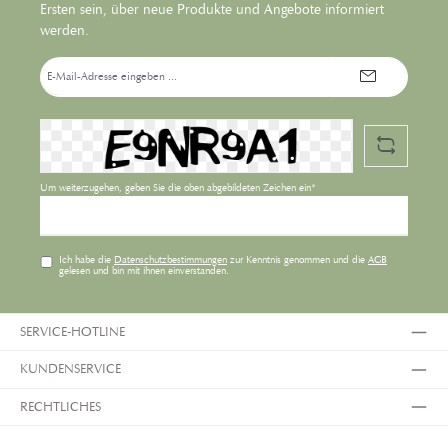
Ersten sein, über neue Produkte und Angebote informiert
werden.
E-
Mail-
Adresse*
Um weiterzugehen, geben Sie die oben abgebildeten Zeichen ein*
Ich habe die
Datenschutzbestimmungen
zur Kenntnis genommen und die
AGB
gelesen und bin mit ihnen einverstanden.
SERVICE-HOTLINE
KUNDENSERVICE
RECHTLICHES