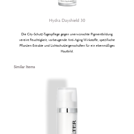
Hydra Dayshield 30
Die City-Schutz-Tagespflege gegen unerwünschte Pigmentbildung
vereint Feuchtigkeit, vorbeugende Anti-Aging Wirkstoffe, spe­zifische
Pflanzen-Extrakte und Lichtschutzeigenschaften für ein ebenmäßiges
Hautbild.
Produktgalerie überspringen
Similar Items