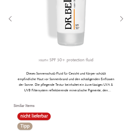
»sun« SPF 50+ protection fluid
Dieses Sonnenschutz-Fluid für Gesicht und Körper schützt
empfindliche Haut vor Sonnenbrand und den schädigenden Einflüssen
der Sonne. Die pflegende Textur beinhaltet ein zuverlässiges UVA &
UVB Filtersystem reflektierende mineralische Pigmente, den
biologischen Zellschutzkomplex Ectoin® sowie beruhigende
Heilpflanzenextrakte. Über den Schutz hinaus bietet es der Haut
Produktgalerie überspringen
Similar Items
Feuchtigkeit und Wirkstoffe, die der sonnenbedingten Hautalterung
gezielt vorbeugen. Es ist frei von Mineralöl, Parfüm, Farbstoffen,
nicht lieferbar
Mikroplastik und Nanopartikeln. Wenn Sie die Sonne aus
medizinischen Gründen meiden sollten, bietet Ihnen das SPF 50+
Tipp
fluid maximalen Schutz. Verwenden Sie SPF 50+ für Kinder und für