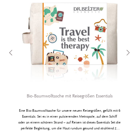
die empfindlichen Hautpartien wie Gesicht, Schultern und Dekolleté.
korallenfreundliche Rezepturen nach Hawaii Standard, ohne
Octinoxat und Oxybenzon Clean-up Kooperation für das Rote Meer
mit Healthy Seas® frei von Mikroplastik und Nanopartikeln
Bio-Baumwolltasche mit Reisegrößen Essentials
Eine Bio-Baumwolltasche für unsere neuen Reisegrößen, gefüllt mit 6
Essentials. Sei es in einer pulsierenden Metropole, auf dem Schiff
oder an einem schönen Strand – auf Reisen ist dieses Essentials Set die
perfekte Begleitung, um die Haut rundum gesund und strahlend zu
pflegen. In einer nachhaltigen Bio-Baumwolltasche verpackt, begleitet