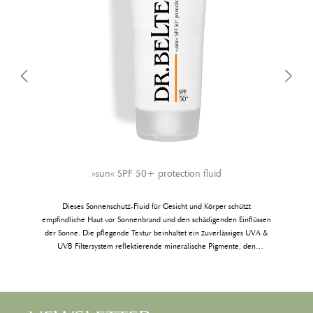
»sun« SPF 50+ protection fluid
Dieses Sonnenschutz-Fluid für Gesicht und Körper schützt
empfindliche Haut vor Sonnenbrand und den schädigenden Einflüssen
der Sonne. Die pflegende Textur beinhaltet ein zuverlässiges UVA &
UVB Filtersystem reflektierende mineralische Pigmente, den
biologischen Zellschutzkomplex Ectoin® sowie beruhigende
Heilpflanzenextrakte. Über den Schutz hinaus bietet es der Haut
Feuchtigkeit und Wirkstoffe, die der sonnenbedingten Hautalterung
gezielt vorbeugen. Es ist frei von Mineralöl, Parfüm, Farbstoffen,
Mikroplastik und Nanopartikeln. Wenn Sie die Sonne aus