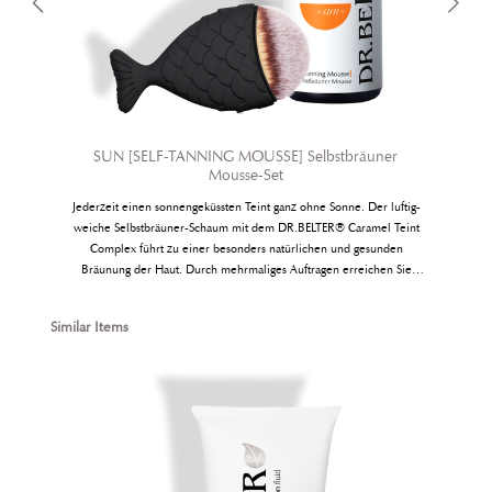
SUN [SELF-TANNING MOUSSE] Selbstbräuner
Mousse-Set
Jederzeit einen sonnengeküssten Teint ganz ohne Sonne. Der luftig-
e
weiche Selbstbräuner-Schaum mit dem DR.BELTER® Caramel Teint
Complex führt zu einer besonders natürlichen und gesunden
Bräunung der Haut. Durch mehrmaliges Auftragen erreichen Sie
kontrolliert und stufenweise den Bräunungsgrad, der zu Ihnen passt.
Produktfolder Selbstbräuner herunterladen
Produktgalerie überspringen
Similar Items
y