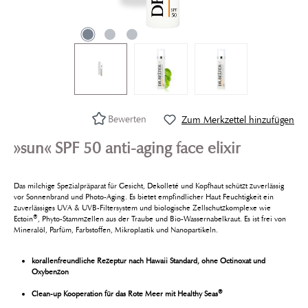
Bewerten
Zum Merkzettel hinzufügen
»sun« SPF 50 anti-aging face elixir
Das milchige Spezialpräparat für Gesicht, Dekolleté und Kopfhaut schützt zuverlässig
vor Sonnenbrand und Photo-Aging. Es bietet empfindlicher Haut Feuchtigkeit ein
zuverlässiges UVA & UVB-Filtersystem und biologische Zellschutzkomplexe wie
®
Ectoin
, Phyto-Stammzellen aus der Traube und Bio-Wassernabelkraut. Es ist frei von
Mineralöl, Parfüm, Farbstoffen, Mikroplastik und Nanopartikeln.
korallenfreundliche Rezeptur nach Hawaii Standard, ohne Octinoxat und
Oxybenzon
®
Clean-up Kooperation für das Rote Meer mit Healthy Seas