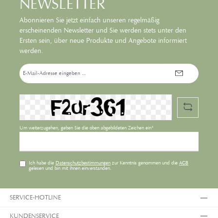
NEWSLETTER
medizinischen Gründen meiden sollten, bietet Ihnen das SPF 50+
fluid maximalen Schutz. Verwenden Sie SPF 50+ für Kinder und für
Abonnieren Sie jetzt einfach unseren regelmäßig
die empfindlichen Hautpartien wie Gesicht, Schultern und Dekolleté.
erscheinenden Newsletter und Sie werden stets unter den
korallenfreundliche Rezepturen nach Hawaii Standard, ohne
Ersten sein, über neue Produkte und Angebote informiert
Octinoxat und Oxybenzon Clean-up Kooperation für das Rote Meer
werden.
mit Healthy Seas® frei von Mikroplastik und Nanopartikeln
E-
Mail-
Adresse*
Um weiterzugehen, geben Sie die oben abgebildeten Zeichen ein*
Ich habe die
Datenschutzbestimmungen
zur Kenntnis genommen und die
AGB
gelesen und bin mit ihnen einverstanden.
SERVICE-HOTLINE
KUNDENSERVICE