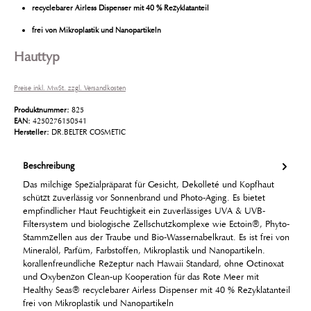
recyclebarer Airless Dispenser mit 40 % Rezyklatanteil
frei von Mikroplastik und Nanopartikeln
Hauttyp
Preise inkl. MwSt. zzgl. Versandkosten
Produktnummer:
825
EAN:
4250276150541
Hersteller:
DR.BELTER COSMETIC
Beschreibung
Das milchige Spezialpräparat für Gesicht, Dekolleté und Kopfhaut
schützt zuverlässig vor Sonnenbrand und Photo-Aging. Es bietet
empfindlicher Haut Feuchtigkeit ein zuverlässiges UVA & UVB-
Filtersystem und biologische Zellschutzkomplexe wie Ectoin®, Phyto-
Stammzellen aus der Traube und Bio-Wassernabelkraut. Es ist frei von
Mineralöl, Parfüm, Farbstoffen, Mikroplastik und Nanopartikeln.
korallenfreundliche Rezeptur nach Hawaii Standard, ohne Octinoxat
und Oxybenzon Clean-up Kooperation für das Rote Meer mit
Healthy Seas® recyclebarer Airless Dispenser mit 40 % Rezyklatanteil
frei von Mikroplastik und Nanopartikeln