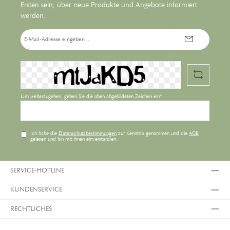
Ersten sein, über neue Produkte und Angebote informiert
werden.
E-
Mail-
Adresse*
Um weiterzugehen, geben Sie die oben abgebildeten Zeichen ein*
Ich habe die
Datenschutzbestimmungen
zur Kenntnis genommen und die
AGB
gelesen und bin mit ihnen einverstanden.
SERVICE-HOTLINE
KUNDENSERVICE
RECHTLICHES