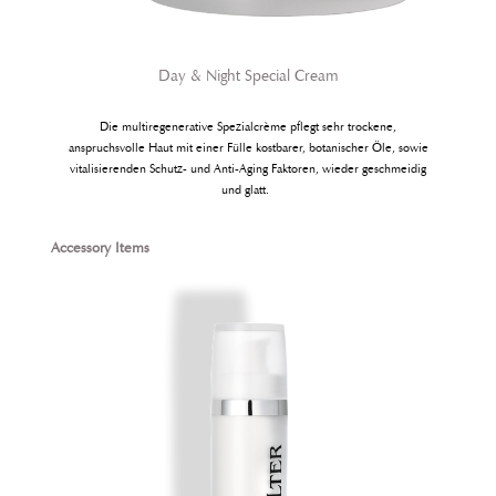
Day & Night Special Cream
Die multiregenerative Spezialcrème pflegt sehr trockene,
anspruchsvolle Haut mit einer Fülle kostbarer, botani­scher Öle, sowie
vitalisierenden Schutz- und Anti-Aging Faktoren, wieder ge­schmeidig
und glatt.
Produktgalerie überspringen
Accessory Items