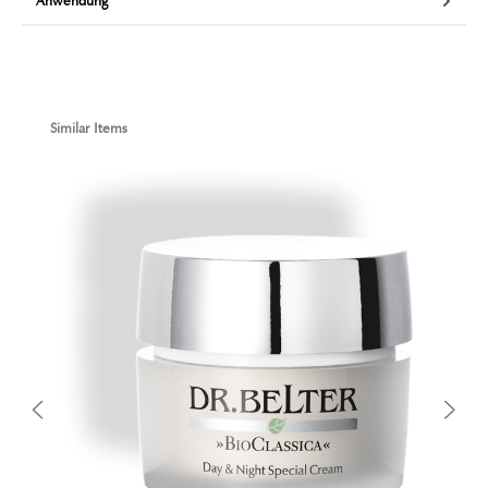
Anwendung
Produktgalerie überspringen
Similar Items