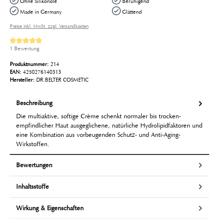
Ohne Silikonöle
Beruhigend
Made in Germany
Glättend
Preise inkl. MwSt. zzgl. Versandkosten
Durchschnittliche Bewertung von 5 von 5 Sternen
1 Bewertung
Produktnummer:
214
EAN:
4250276140313
Hersteller:
DR.BELTER COSMETIC
Beschreibung
Die multiaktive, softige Crème schenkt normaler bis trocken-
empfindlicher Haut ausgeglichene, natürliche Hydrolipidfaktoren und
eine Kombination aus vorbeugenden Schutz- und Anti-Aging-
Wirkstoffen.
Bewertungen
Inhaltsstoffe
Wirkung & Eigenschaften