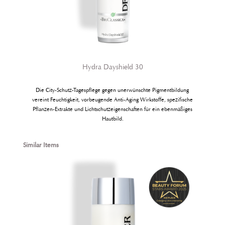
Hydra Dayshield 30
Die City-Schutz-Tagespflege gegen unerwünschte Pigmentbildung
vereint Feuchtigkeit, vorbeugende Anti-Aging Wirkstoffe, spe­zifische
Pflanzen-Extrakte und Lichtschutzeigenschaften für ein ebenmäßiges
Hautbild.
Produktgalerie überspringen
Similar Items