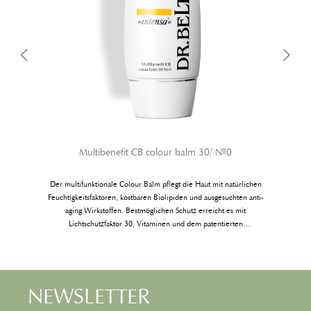
Multibenefit CB colour balm 30/ Nº0
Der multifunktionale Colour Balm pflegt die Haut mit natürlichen
Feuchtigkeitsfaktoren, kostbaren Biolipiden und ausgesuchten anti-
aging Wirkstoffen. Bestmöglichen Schutz erreicht es mit
Lichtschutzfaktor 30, Vitaminen und dem patentierten
Zellschutzwirkstoff Ectoin®. Das Präparat passt sich dem Hautton
intelligent an und verleiht der Haut sofort mehr Ebenmäßigkeit und
eine zarte, natürliche Tönung. Das Ergebnis: Ein gepflegter,
perfektionierter Teint in nur einem Pflegeschritt.
NEWSLETTER