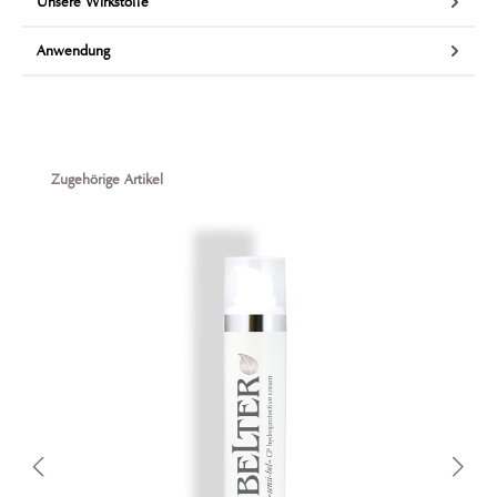
Unsere Wirkstoffe
Anwendung
Produktgalerie überspringen
Zugehörige Artikel