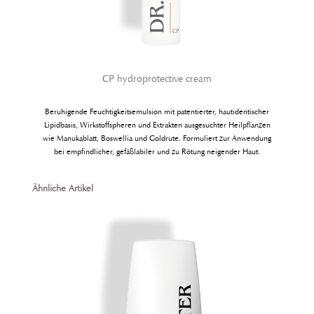
CP hydroprotective cream
Beruhigende Feuchtigkeitsemulsion mit patentierter, hautidentischer
Lipidbasis, Wirkstoffspheren und Extrakten ausgesuchter Heilpflanzen
wie Manukablatt, Boswellia und Goldrute. Formuliert zur Anwendung
bei empfindlicher, gefäßlabiler und zu Rötung neigender Haut.
Produktgalerie überspringen
Ähnliche Artikel