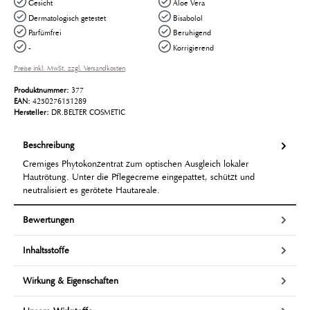
Gesicht
Aloe Vera
Dermatologisch getestet
Bisabolol
Parfümfrei
Beruhigend
-
Korrigierend
Preise inkl. MwSt. zzgl. Versandkosten
Produktnummer:
377
EAN:
4250276151289
Hersteller:
DR.BELTER COSMETIC
Beschreibung
Cremiges Phytokonzentrat zum optischen Ausgleich lokaler
Hautrötung. Unter die Pflegecreme eingepattet, schützt und
neutralisiert es gerötete Hautareale.
Bewertungen
Inhaltsstoffe
Wirkung & Eigenschaften